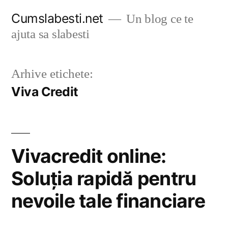
Sari
Cumslabesti.net
Un blog ce te
la
ajuta sa slabesti
conținut
Arhive etichete:
Viva Credit
Vivacredit online:
Soluția rapidă pentru
nevoile tale financiare