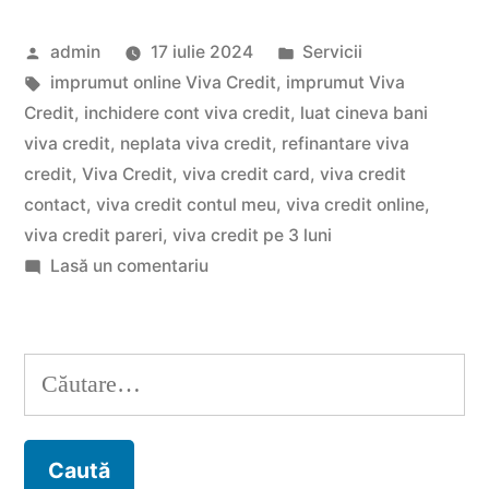
Soluția
Publicat
Publicat
admin
17 iulie 2024
Servicii
rapidă
de
Etichete:
în
imprumut online Viva Credit
,
imprumut Viva
pentru
Credit
,
inchidere cont viva credit
,
luat cineva bani
nevoile
viva credit
,
neplata viva credit
,
refinantare viva
credit
,
Viva Credit
,
viva credit card
,
viva credit
tale
contact
,
viva credit contul meu
,
viva credit online
,
financiare”
viva credit pareri
,
viva credit pe 3 luni
la
Lasă un comentariu
Vivacredit
online:
Soluția
Caută
rapidă
după:
pentru
nevoile
tale