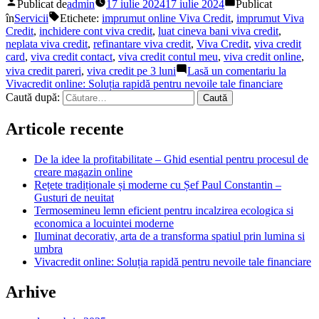
Publicat de
admin
17 iulie 2024
17 iulie 2024
Publicat
în
Servicii
Etichete:
imprumut online Viva Credit
,
imprumut Viva
Credit
,
inchidere cont viva credit
,
luat cineva bani viva credit
,
neplata viva credit
,
refinantare viva credit
,
Viva Credit
,
viva credit
card
,
viva credit contact
,
viva credit contul meu
,
viva credit online
,
viva credit pareri
,
viva credit pe 3 luni
Lasă un comentariu
la
Vivacredit online: Soluția rapidă pentru nevoile tale financiare
Caută după:
Articole recente
De la idee la profitabilitate – Ghid esential pentru procesul de
creare magazin online
Rețete tradiționale și moderne cu Șef Paul Constantin –
Gusturi de neuitat
Termosemineu lemn eficient pentru incalzirea ecologica si
economica a locuintei moderne
Iluminat decorativ, arta de a transforma spatiul prin lumina si
umbra
Vivacredit online: Soluția rapidă pentru nevoile tale financiare
Arhive