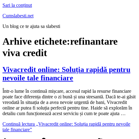
Sari la conținut
Cumslabesti.net
Un blog ce te ajuta sa slabesti
Arhive etichete:
refinantare
viva credit
Vivacredit online: Soluția rapidă pentru
nevoile tale financiare
Într-o lume în continuă mișcare, accesul rapid la resurse financiare
poate face diferența dintre o zi bună și una stresantă. Dacă te-ai găsit
vreodată în situația de a avea nevoie urgentă de bani, Vivacredit
online ar putea fi soluția perfectă pentru tine. Haide să explorăm în
detaliu cum funcționează acest serviciu și cum te poate ajuta …
Continuă lectura
„Vivacredit online: Soluția rapidă pentru nevoile
tale financiare”