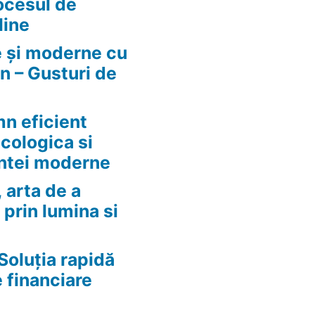
ocesul de
line
e și moderne cu
n – Gusturi de
n eficient
ecologica si
ntei moderne
 arta de a
 prin lumina si
Soluția rapidă
e financiare