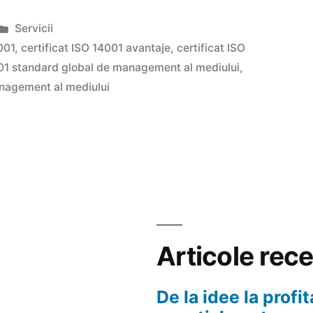
Publicat
Servicii
în
001
,
certificat ISO 14001 avantaje
,
certificat ISO
001 standard global de management al mediului
,
nagement al mediului
Articole rec
De la idee la profit