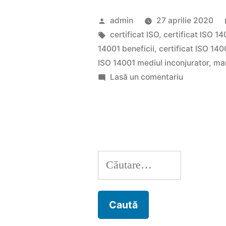
importanta
Publicat
admin
27 aprilie 2020
unui
de
Etichete:
certificat ISO
,
certificat ISO 14
14001 beneficii
,
certificat ISO 14
certificat
ISO 14001 mediul inconjurator
,
ma
ISO
la
Lasă un comentariu
Care
14001?”
este
importanta
unui
certificat
Caută
ISO
14001?
după: