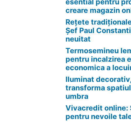
esential pentru pr
creare magazin on
Rețete tradițional
Șef Paul Constanti
neuitat
Termosemineu lem
pentru incalzirea 
economica a locui
Iluminat decorativ,
transforma spatiul
umbra
Vivacredit online: 
pentru nevoile tal