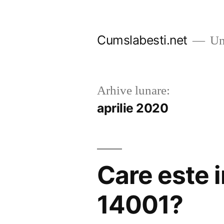
Sari
la
Cumslabesti.net
Un 
conținut
Arhive lunare:
aprilie 2020
Care este i
14001?