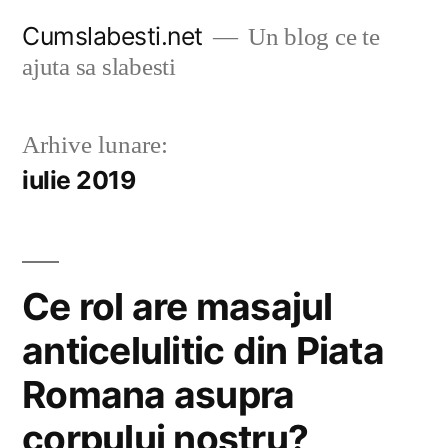
Sari
Cumslabesti.net
Un blog ce te
la
ajuta sa slabesti
conținut
Arhive lunare:
iulie 2019
Ce rol are masajul
anticelulitic din Piata
Romana asupra
corpului nostru?