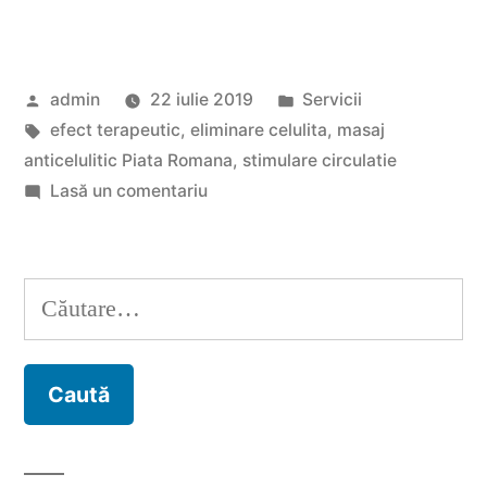
rol
are
Publicat
Publicat
admin
22 iulie 2019
Servicii
masajul
de
Etichete:
în
efect terapeutic
,
eliminare celulita
,
masaj
anticelulitic
anticelulitic Piata Romana
,
stimulare circulatie
din
la
Lasă un comentariu
Ce
Piata
rol
Romana
are
Caută
masajul
asupra
după:
anticelulitic
corpului
din
nostru?”
Piata
Romana
asupra