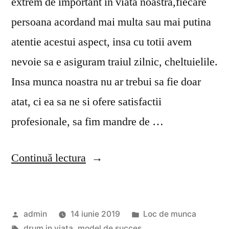
extrem de important in viata noastra,fiecare
persoana acordand mai multa sau mai putina
atentie acestui aspect, insa cu totii avem
nevoie sa e asiguram traiul zilnic, cheltuielile.
Insa munca noastra nu ar trebui sa fie doar
atat, ci ea sa ne si ofere satisfactii
profesionale, sa fim mandre de …
„Bucuria
Continuă lectura
unei
cariere
Publicat
Publicat
admin
14 iunie 2019
Loc de munca
care
de
Etichete:
în
drum in viata
,
model de succes