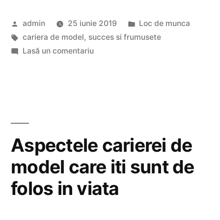
majore
Publicat
Publicat
admin
25 iunie 2019
Loc de munca
iti
de
Etichete:
în
cariera de model
,
succes si frumusete
aduce
la
Lasă un comentariu
job-
Ce
avantaje
ul
majore
potrivit
iti
aduce
de
job-
Aspectele carierei de
model”
ul
model care iti sunt de
potrivit
de
folos in viata
model