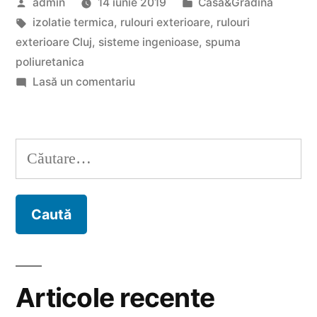
Publicat
Publicat
admin
14 iunie 2019
Casa&Gradina
exterioare
de
Etichete:
în
izolatie termica
,
rulouri exterioare
,
rulouri
din
exterioare Cluj
,
sisteme ingenioase
,
spuma
Cluj
poliuretanica
la
Lasă un comentariu
la
Beneficiile
ferestrele
amplasarii
rulourilor
unei
Caută
exterioare
locuinte”
după:
din
Cluj
la
ferestrele
unei
locuinte
Articole recente