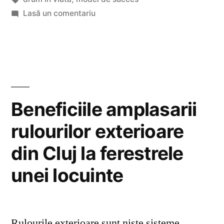
sa
la
Lasă un comentariu
ne
Bucuria
unei
reprezinte”
cariere
care
sa
ne
Beneficiile amplasarii
reprezinte
rulourilor exterioare
din Cluj la ferestrele
unei locuinte
Rulourile exterioare sunt niste sisteme