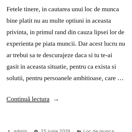
Fetele tinere, in cautarea unui loc de munca
bine platit nu au multe optiuni in aceasta
privinta, in primul rand din cauza lipsei lor de
experienta pe piata muncii. Dar acest lucru nu
ar trebui sa te descurajeze daca si tu te-ai
gasit in aceasta situatie, pentru ca exista si
solutii, pentru persoanele ambitioase, care …
„Aspectele
Continuă lectura
carierei
de
Publicat
Publicat
admin
25 iunie 2019
Loc de munca