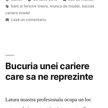
model
de
Etichete:
în
bani si fericire tinere
,
munca de model
,
succes
care
cariera model
iti
la
Lasă un comentariu
Aspectele
sunt
carierei
de
de
model
folos
care
in
iti
Bucuria unei cariere
viata”
sunt
care sa ne reprezinte
de
folos
in
viata
Latura noastra profesionala ocupa un loc