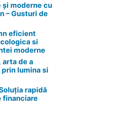
e și moderne cu
n – Gusturi de
n eficient
ecologica si
ntei moderne
 arta de a
 prin lumina si
Soluția rapidă
e financiare