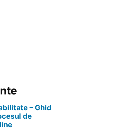
ente
abilitate – Ghid
ocesul de
line