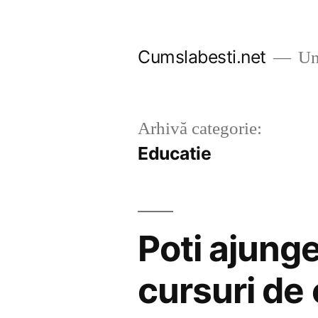
Sari
la
Cumslabesti.net
Un 
conținut
Arhivă categorie:
Educatie
Poti ajung
cursuri de 