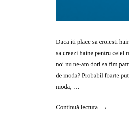
Daca iti place sa croiesti hai
sa creezi haine pentru celel 
noi nu ne-am dori sa fim part
de moda? Probabil foarte puti
moda, …
„Poti
Continuă lectura
ajunge