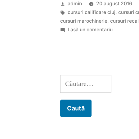
in
Publicat
admin
20 august 2016
marele
de
Etichete:
cursuri calificare cluj
,
cursuri c
cursuri marochinerie
,
cursuri recal
case
la
Lasă un comentariu
de
Poti
ajunge
moda
in
prin
marele
cursuri
case
Caută
de
de
moda
după:
croitor”
prin
cursuri
de
croitor