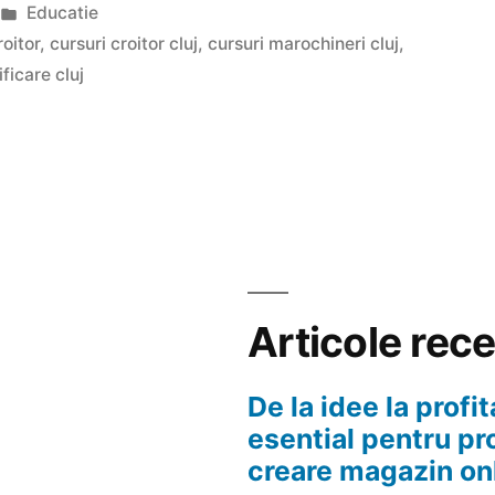
Publicat
Educatie
în
roitor
,
cursuri croitor cluj
,
cursuri marochineri cluj
,
ificare cluj
Articole rec
De la idee la profit
esential pentru pr
creare magazin on