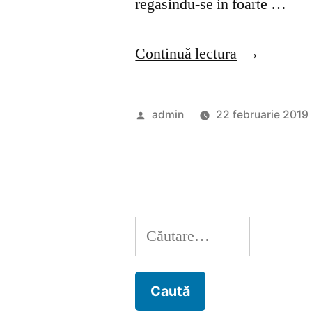
regasindu-se in foarte …
„La
Continuă lectura
ce
se
Publicat
admin
22 februarie 2019
utilieaza
de
bancul
de
lucru
Caută
second
după:
hand?”