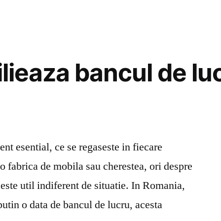
de
a
nu
te
multum
ilieaza bancul de l
cu
orice
job
care
se
iveste
nt esential, ce se regaseste in fiecare
 o fabrica de mobila sau cherestea, ori despre
este util indiferent de situatie. In Romania,
 putin o data de bancul de lucru, acesta