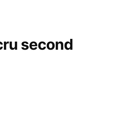
i
ucru second