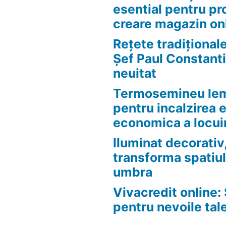
esential pentru pr
creare magazin on
Rețete tradițional
Șef Paul Constanti
neuitat
Termosemineu lem
pentru incalzirea 
economica a locui
Iluminat decorativ,
transforma spatiul
umbra
Vivacredit online: 
pentru nevoile tal