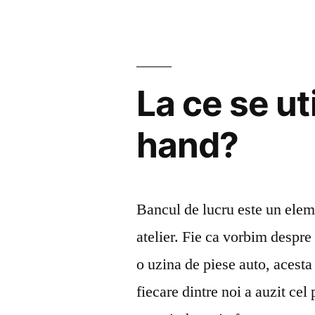
multumi
cu
orice
La ce se ut
job
care
hand?
se
iveste”
Bancul de lucru este un eleme
atelier. Fie ca vorbim despre
o uzina de piese auto, acesta 
fiecare dintre noi a auzit cel