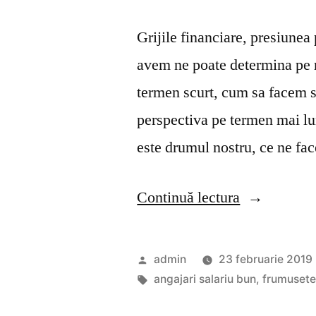
Grijile financiare, presiunea p
avem ne poate determina pe m
termen scurt, cum sa facem s
perspectiva pe termen mai lu
este drumul nostru, ce ne face
„Ambitia
Continuă lectura
de
a
Publicat
admin
23 februarie 2019
nu
de
Etichete:
angajari salariu bun
,
frumusete 
te