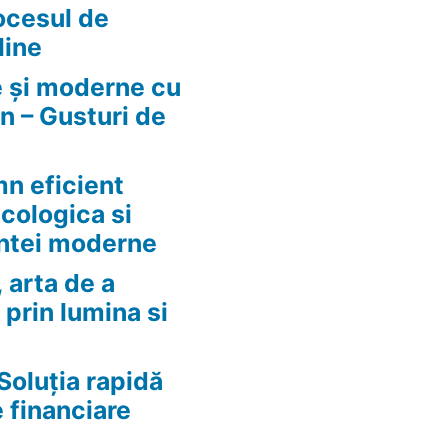
ocesul de
line
e și moderne cu
n – Gusturi de
n eficient
ecologica si
ntei moderne
 arta de a
 prin lumina si
Soluția rapidă
e financiare