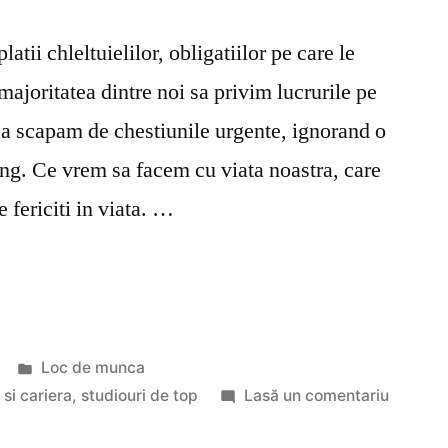
latii chleltuielilor, obligatiilor pe care le
ajoritatea dintre noi sa privim lucrurile pe
a scapam de chestiunile urgente, ignorand o
ng. Ce vrem sa facem cu viata noastra, care
 fericiti in viata. …
Publicat
Loc de munca
în
la
si cariera
,
studiouri de top
Lasă un comentariu
Ambitia