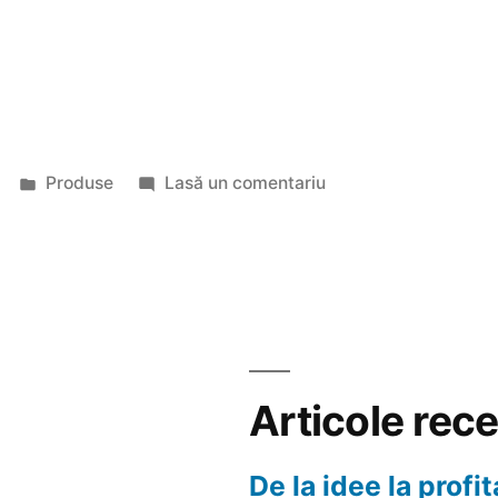
Publicat
la
Produse
Lasă un comentariu
în
La
ce
se
utilieaza
bancul
de
lucru
Articole rec
second
hand?
De la idee la profit