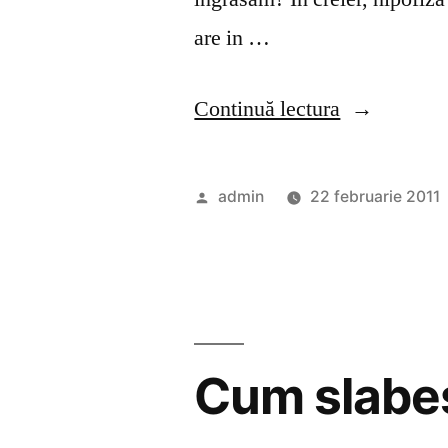
are in …
„Cum
Continuă lectura
slabesti
cand
Publicat
admin
22 februarie 2011
hormonii
de
iti
saboteaza
silueta?”
Cum slabes