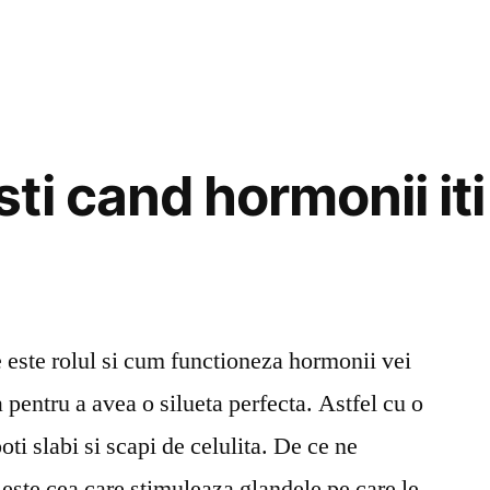
în
Cum
slabesti
20
kg
in
7
ti cand hormonii it
zile
e este rolul si cum functioneza hormonii vei
 pentru a avea o silueta perfecta. Astfel cu o
ti slabi si scapi de celulita. De ce ne
 este cea care stimuleaza glandele pe care le