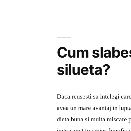
kg
de
in
7
zile”
Cum slabes
silueta?
Daca reusesti sa intelegi car
avea un mare avantaj in lupta
dieta buna si multa miscare po
ingrasam? In creier, hipofiza