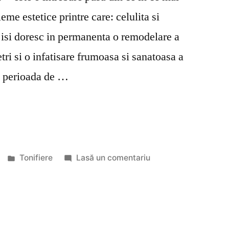
me estetice printre care: celulita si
 isi doresc in permanenta o remodelare a
tri si o infatisare frumoasa si sanatoasa a
in perioada de …
Publicat
la
Tonifiere
Lasă un comentariu
în
Cum
slabesti
in
timpul
iernii?