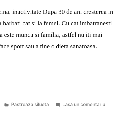
na, inactivitate Dupa 30 de ani cresterea in
a barbati cat si la femei. Cu cat imbatranesti
a este munca si familia, astfel nu iti mai
ace sport sau a tine o dieta sanatoasa.
…
Publicat
la
Pastreaza silueta
Lasă un comentariu
în
Cum
slabesti
dupa