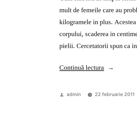
mult de femeile care au proble
kilogramele in plus. Acestea
corpului, scaderea in centime
pielii. Cercetatorii spun ca 
„Cum
Continuă lectura
slabesti
in
Publicat
admin
22 februarie 2011
timpul
de
iernii?”