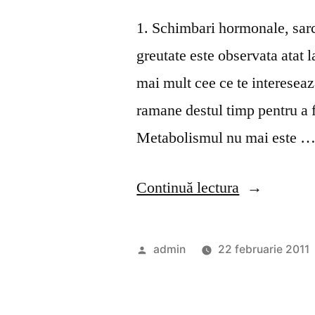
1. Schimbari hormonale, sarci
greutate este observata atat l
mai mult cee ce te intereseaz
ramane destul timp pentru a f
Metabolismul nu mai este 
„Cum
Continuă lectura
slabesti
dupa
Publicat
admin
22 februarie 2011
30
de
de