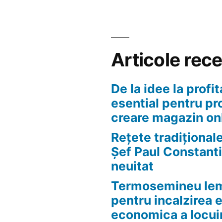
30
de
ani?
Articole rec
De la idee la profit
esential pentru pr
creare magazin on
Rețete tradițional
Șef Paul Constanti
neuitat
Termosemineu lem
pentru incalzirea 
economica a locui