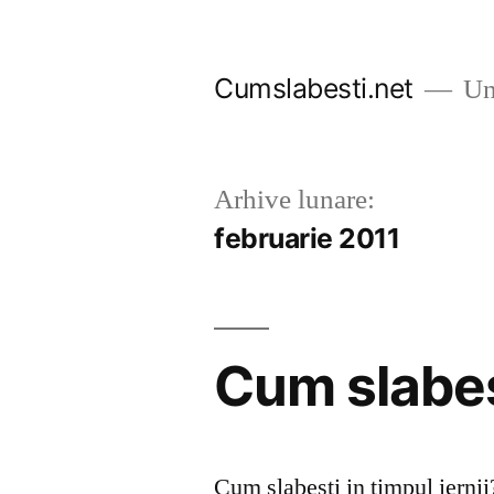
Sari
la
Cumslabesti.net
Un 
conținut
Arhive lunare:
februarie 2011
Cum slabest
Cum slabesti in timpul iernii