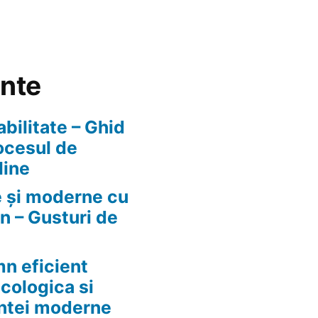
ente
abilitate – Ghid
ocesul de
line
e și moderne cu
n – Gusturi de
n eficient
ecologica si
ntei moderne