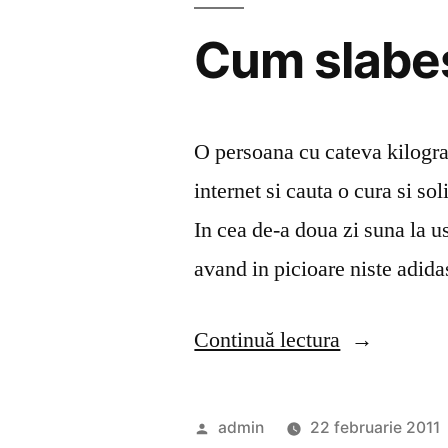
Cum slabest
O persoana cu cateva kilogram
internet si cauta o cura si so
In cea de-a doua zi suna la us
avand in picioare niste adidas
„Cum
Continuă lectura
slabesti
20
Publicat
admin
22 februarie 2011