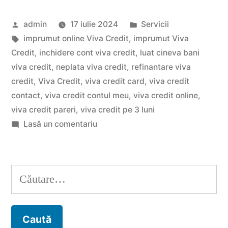
Soluția
Publicat
Publicat
admin
17 iulie 2024
Servicii
rapidă
de
Etichete:
în
imprumut online Viva Credit
,
imprumut Viva
pentru
Credit
,
inchidere cont viva credit
,
luat cineva bani
nevoile
viva credit
,
neplata viva credit
,
refinantare viva
credit
,
Viva Credit
,
viva credit card
,
viva credit
tale
contact
,
viva credit contul meu
,
viva credit online
,
financiare”
viva credit pareri
,
viva credit pe 3 luni
la
Lasă un comentariu
Vivacredit
online:
Soluția
Caută
rapidă
după:
pentru
nevoile
tale