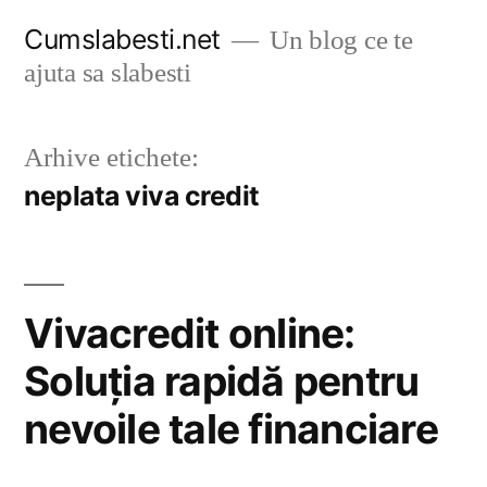
Sari
Cumslabesti.net
Un blog ce te
la
ajuta sa slabesti
conținut
Arhive etichete:
neplata viva credit
Vivacredit online:
Soluția rapidă pentru
nevoile tale financiare