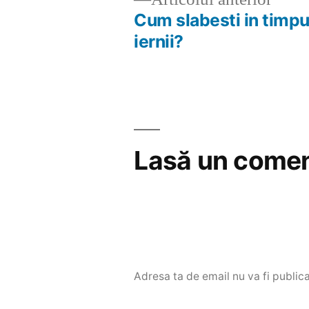
anter
Cum slabesti in timpu
Navigare
iernii?
în
articole
Lasă un comen
Adresa ta de email nu va fi publica