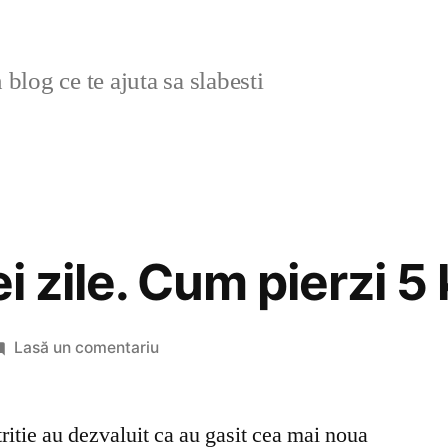
blog ce te ajuta sa slabesti
ei zile. Cum pierzi 5 
la
Lasă un comentariu
Dieta
de
tritie au dezvaluit ca au gasit cea mai noua
trei