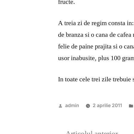
fructe.
A treia zi de regim consta i
de branza si o cana de cafea 
felie de paine prajita si o c
usor inabusite, plus 100 gra
In toate cele trei zile trebuie
Publicat
admin
2 aprilie 2011
de
Artic
Articolul anterior