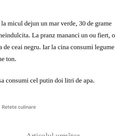
n: la micul dejun un mar verde, 30 de grame
neindulcita. La pranz mananci un ou fiert, o
ana de ceai negru. Iar la cina consumi legume
me ton.
 sa consumi cel putin doi litri de apa.
Publicat
Retete culinare
în
olul
Articolul
Articolul următor