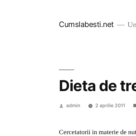
Sari
la
Cumslabesti.net
Un 
conținut
Dieta de tr
Publicat
admin
2 aprilie 2011
de
Cercetatorii in materie de nu