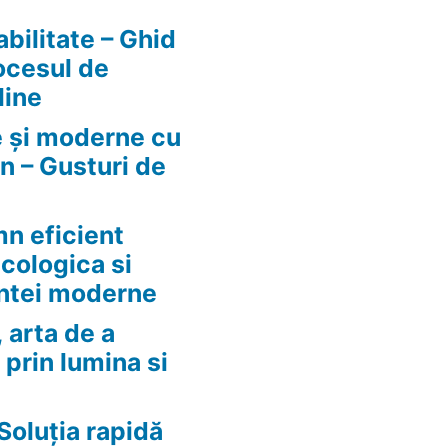
abilitate – Ghid
ocesul de
line
e și moderne cu
n – Gusturi de
n eficient
ecologica si
ntei moderne
 arta de a
 prin lumina si
Soluția rapidă