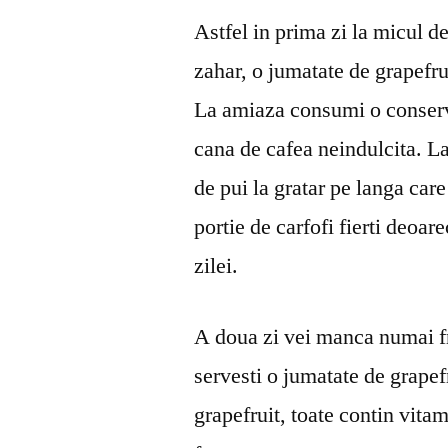
Astfel in prima zi la micul d
zahar, o jumatate de grapefrui
La amiaza consumi o conserva 
cana de cafea neindulcita. L
de pui la gratar pe langa car
portie de carfofi fierti deoa
zilei.
A doua zi vei manca numai fr
servesti o jumatate de grapefr
grapefruit, toate contin vitam