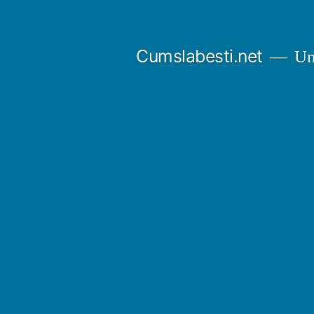
Sari
la
Cumslabesti.net
Un 
conținut