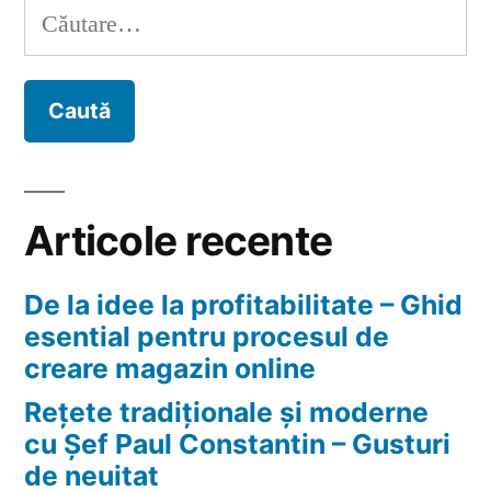
ta”
Caută
iso
după:
sunt
majore
pentru
firma
ta
Articole recente
De la idee la profitabilitate – Ghid
esential pentru procesul de
creare magazin online
Rețete tradiționale și moderne
cu Șef Paul Constantin – Gusturi
de neuitat