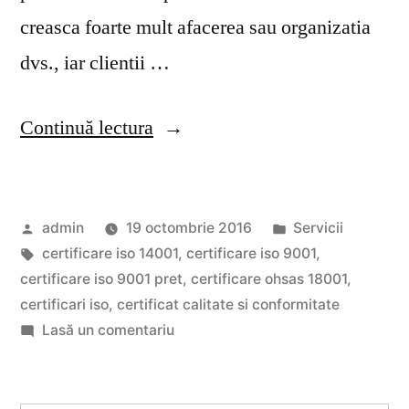
creasca foarte mult afacerea sau organizatia
dvs., iar clientii …
„Beneficiile
Continuă lectura
unor
certificari
Publicat
Publicat
admin
19 octombrie 2016
Servicii
iso
de
Etichete:
în
certificare iso 14001
,
certificare iso 9001
,
sunt
certificare iso 9001 pret
,
certificare ohsas 18001​
,
majore
certificari iso
,
certificat calitate si conformitate
la
Lasă un comentariu
pentru
Beneficiile
firma
unor
certificari