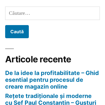
imprumut
online
Caută
de
după:
la
IFN
Articole recente
De la idee la profitabilitate – Ghid
esential pentru procesul de
creare magazin online
Rețete tradiționale și moderne
cu Șef Paul Constantin – Gusturi