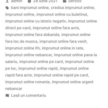
Publicat
Publicat
admin
28 iunie 2021
Servicii
de
de
Etichete:
în
bani imprumut online
,
credius imprumut online
,
la
imprumut online
,
imprumut online cu buletinul
,
IFN”
imprumut online cu istoric negativ
,
imprumut online
direct pe card
,
imprumut online fara acte
,
imprumut online fara dobanda
,
imprumut online
fara loc de munca
,
imprumut online fara venit
,
imprumut online ifn
,
imprumut online in rate
,
imprumut online nebancar
,
imprumut online pana la
salariu
,
imprumut online pe card
,
imprumut online
pe loc
,
imprumut online rapid
,
imprumut online
rapid fara acte
,
imprumut online rapid pe card
,
imprumut online romania
,
imprumut online urgent
nebancar
la
Lasă un comentariu
Bani