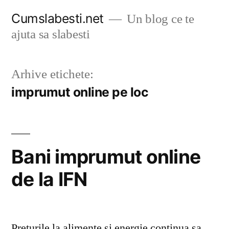
Sari
Cumslabesti.net
Un blog ce te
la
ajuta sa slabesti
conținut
Arhive etichete:
imprumut online pe loc
Bani imprumut online
de la IFN
Preturile la alimente si energie continua sa