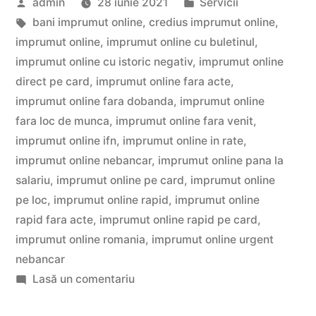
Publicat
Publicat
admin
28 iunie 2021
Servicii
de
de
Etichete:
în
bani imprumut online
,
credius imprumut online
,
la
imprumut online
,
imprumut online cu buletinul
,
IFN”
imprumut online cu istoric negativ
,
imprumut online
direct pe card
,
imprumut online fara acte
,
imprumut online fara dobanda
,
imprumut online
fara loc de munca
,
imprumut online fara venit
,
imprumut online ifn
,
imprumut online in rate
,
imprumut online nebancar
,
imprumut online pana la
salariu
,
imprumut online pe card
,
imprumut online
pe loc
,
imprumut online rapid
,
imprumut online
rapid fara acte
,
imprumut online rapid pe card
,
imprumut online romania
,
imprumut online urgent
nebancar
la
Lasă un comentariu
Bani