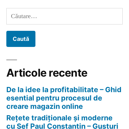
imprumut
online
Caută
de
după:
la
IFN
Articole recente
De la idee la profitabilitate – Ghid
esential pentru procesul de
creare magazin online
Rețete tradiționale și moderne
cu Șef Paul Constantin – Gusturi