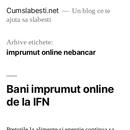
Sari
Cumslabesti.net
Un blog ce te
la
ajuta sa slabesti
conținut
Arhive etichete:
imprumut online nebancar
Bani imprumut online
de la IFN
Preturile la alimente si energie continua sa