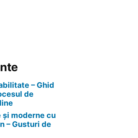
ente
abilitate – Ghid
ocesul de
line
e și moderne cu
n – Gusturi de