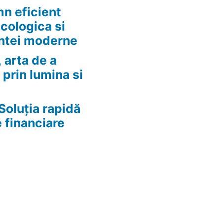
n eficient
ecologica si
ntei moderne
 arta de a
 prin lumina si
Soluția rapidă
e financiare