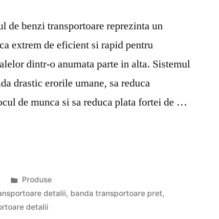
mul de benzi transportoare reprezinta un
a extrem de eficient si rapid pentru
alelor dintr-o anumata parte in alta. Sistemul
ada drastic erorile umane, sa reduca
ocul de munca si sa reduca plata fortei de …
e
Publicat
Produse
în
nsportoare detalii
,
banda transportoare pret
,
rtoare detalii