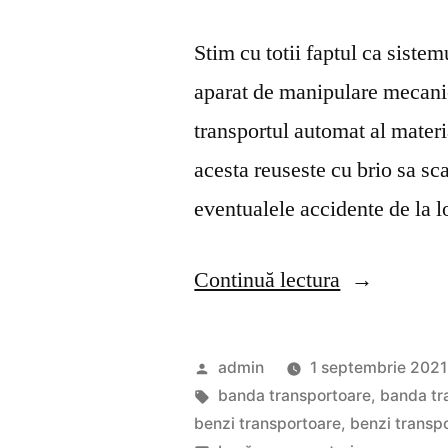
Stim cu totii faptul ca siste
aparat de manipulare mecanic
transportul automat al materi
acesta reuseste cu brio sa sc
eventualele accidente de la l
„Benzi
Continuă lectura
transportoar
–
Publicat
admin
1 septembrie 2021
Principalele
de
Etichete:
banda transportoare
,
banda tra
benzi transportoare
,
benzi transpo
avantaje”