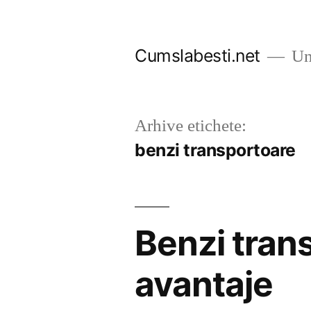
Sari
la
Cumslabesti.net
Un 
conținut
Arhive etichete:
benzi transportoare
Benzi trans
avantaje