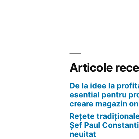
are
e
Articole rec
De la idee la profit
esential pentru pr
creare magazin on
Rețete tradițional
Șef Paul Constanti
neuitat