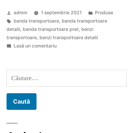
–
Publicat
Publicat
admin
1 septembrie 2021
Produse
Principalele
de
Etichete:
în
banda transportoare
,
banda transportoare
avantaje”
detalii
,
banda transportoare pret
,
benzi
transportoare
,
benzi transportoare detalii
la
Lasă un comentariu
Benzi
transportoare
–
Caută
Principalele
după:
avantaje