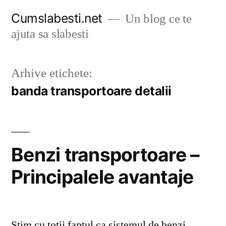
Sari
Cumslabesti.net
Un blog ce te
la
ajuta sa slabesti
conținut
Arhive etichete:
banda transportoare detalii
Benzi transportoare –
Principalele avantaje
Stim cu totii faptul ca sistemul de benzi