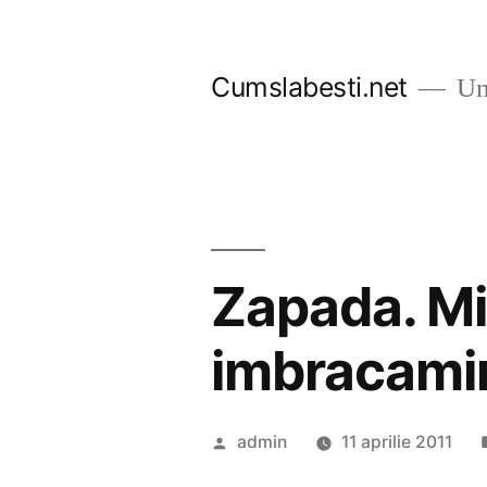
Sari
la
Cumslabesti.net
Un 
conținut
Zapada. Mis
imbracami
Publicat
admin
11 aprilie 2011
de