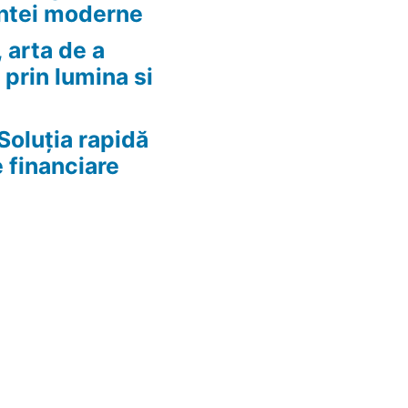
ntei moderne
 arta de a
 prin lumina si
Soluția rapidă
e financiare