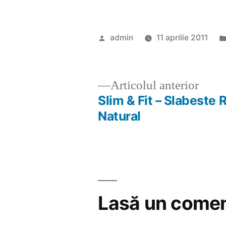
Publicat
admin
11 aprilie 2011
de
Artic
Articolul anterior
anter
Slim & Fit – Slabeste 
Navigare
Natural
în
articole
Lasă un comen