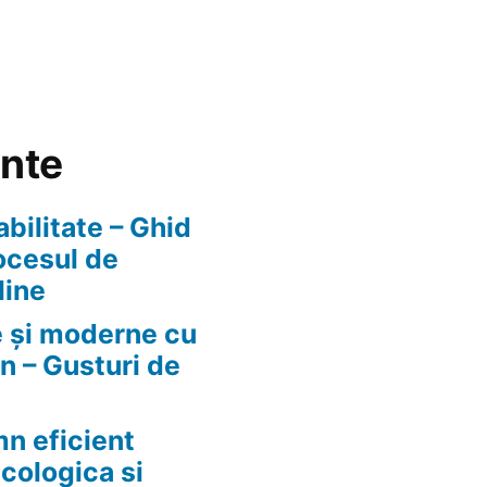
ente
abilitate – Ghid
ocesul de
line
e și moderne cu
n – Gusturi de
n eficient
ecologica si