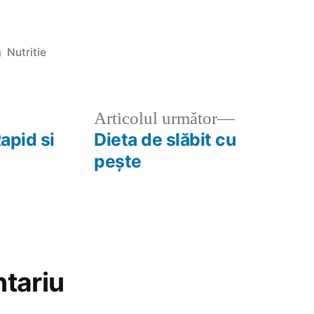
Publicat
Nutritie
în
olul
Articolul
Articolul următor
ior:
următor:
Rapid si
Dieta de slăbit cu
peşte
tariu