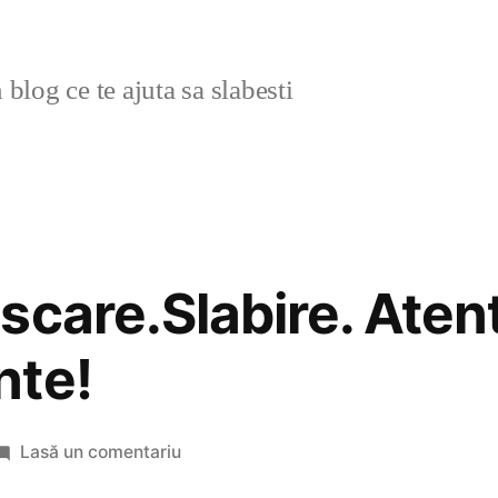
blog ce te ajuta sa slabesti
care.Slabire. Atent
nte!
la
Lasă un comentariu
Zapada.