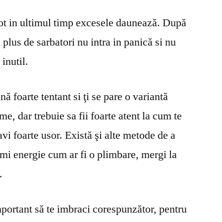
Miscare.Slabire.
t in ultimul timp excesele daunează. După
Atentie
la
 plus de sarbatori nu intra in panică si nu
imbracaminte!
 inutil.
ă foarte tentant si ţi se pare o variantă
e, dar trebuie sa fii foarte atent la cum te
vi foarte usor. Există şi alte metode de a
mi energie cum ar fi o plimbare, mergi la
.
ortant să te imbraci corespunzător, pentru