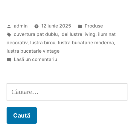
decorativ,
arta
Publicat
Publicat
admin
12 iunie 2025
Produse
de
de
Etichete:
în
cuvertura pat dublu
,
idei lustre living
,
iluminat
a
decorativ
,
lustra birou
,
lustra bucatarie moderna
,
transforma
lustra bucatarie vintage
la
Lasă un comentariu
spatiul
Iluminat
prin
decorativ,
arta
lumina
Caută
de
si
după:
a
umbra”
transforma
spatiul
prin