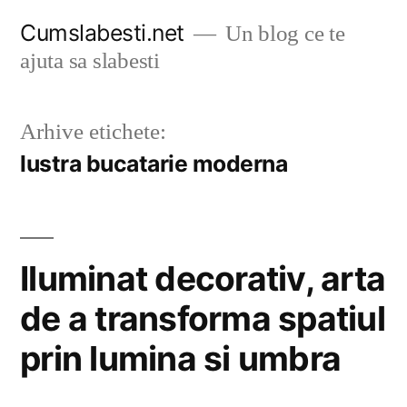
Sari
Cumslabesti.net
Un blog ce te
la
ajuta sa slabesti
conținut
Arhive etichete:
lustra bucatarie moderna
Iluminat decorativ, arta
de a transforma spatiul
prin lumina si umbra