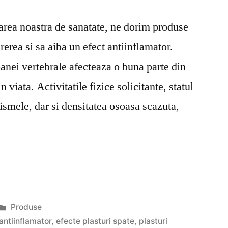
area noastra de sanatate, ne dorim produse
rerea si sa aiba un efect antiinflamator.
oanei vertebrale afecteaza o buna parte din
 viata. Activitatile fizice solicitante, statul
ismele, dar si densitatea osoasa scazuta,
Publicat
Produse
în
antiinflamator
,
efecte plasturi spate
,
plasturi