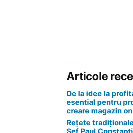
Articole rec
De la idee la profit
esential pentru pr
creare magazin on
Rețete tradițional
Șef Paul Constanti