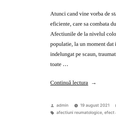
Atunci cand vine vorba de st
eficiente, care sa combata du
Afectiunile de la nivelul col
populatie, la un moment dat in
indelungat pe scaun, traumat
toate …
„Plasturii
Continuă lectura
pentru
dureri
Publicat
admin
19 august 2021
de
de
Etichete:
afectiuni reumatologice
,
efect 