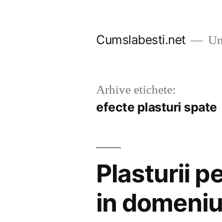
Sari
la
Cumslabesti.net
Un 
conținut
Arhive etichete:
efecte plasturi spate
Plasturii p
in domeniu