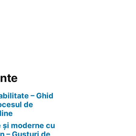
ente
abilitate – Ghid
ocesul de
line
e și moderne cu
n – Gusturi de