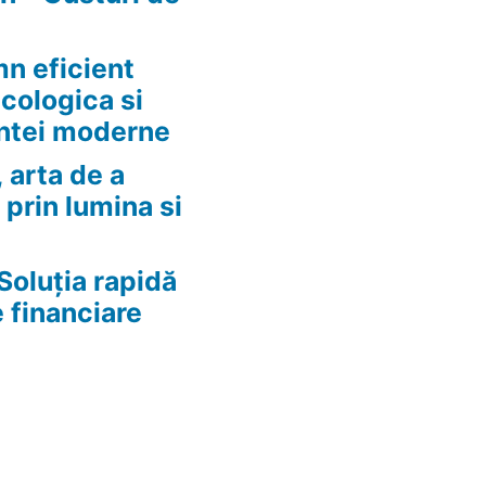
n eficient
ecologica si
ntei moderne
 arta de a
 prin lumina si
Soluția rapidă
e financiare