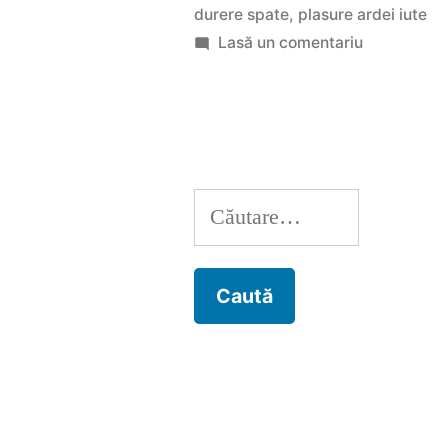
durere spate
,
plasure ardei iute
spate,
la
Lasă un comentariu
inovatie
Plasturii
pentru
in
dureri
domeniul
de
medical”
spate,
Caută
inovatie
in
după:
domeniul
medical