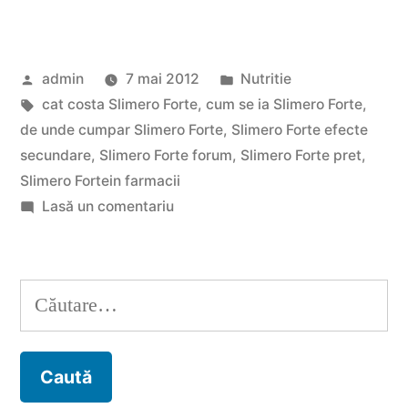
Forte
Pret.
Publicat
Publicat
admin
7 mai 2012
Nutritie
Cat
de
Etichete:
în
cat costa Slimero Forte
,
cum se ia Slimero Forte
,
costa
de unde cumpar Slimero Forte
,
Slimero Forte efecte
cura
secundare
,
Slimero Forte forum
,
Slimero Forte pret
,
Slimero Fortein farmacii
de
la
Lasă un comentariu
slabire
Slimero
Forte
cu
Pret.
Caută
Slimero
Cat
după:
Forte?”
costa
cura
de