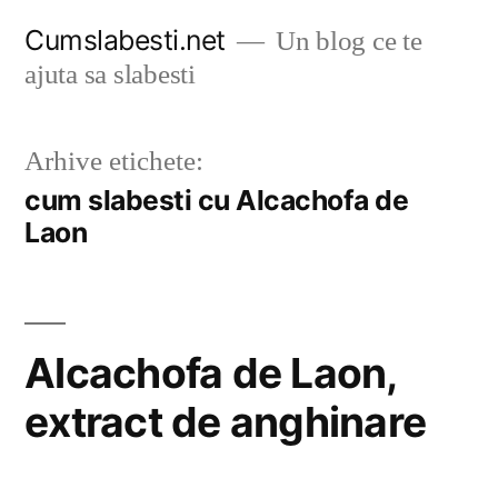
Sari
Cumslabesti.net
Un blog ce te
la
ajuta sa slabesti
conținut
Arhive etichete:
cum slabesti cu Alcachofa de
Laon
Alcachofa de Laon,
extract de anghinare