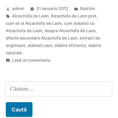
Laon,
Publicat
Publicat
admin
21 ianuarie 2012
Nutritie
extract
de
Etichete:
în
Alcachofa de Laon
,
Alcachofa de Laon pret
,
de
cum se ia Alcachofa de Laon
,
cum slabesti cu
anghinare”
Alcachofa de Laon
,
despre Alcachofa de Laon
,
efecte secundare Alcachofa de Laon
,
extract de
anghinare
,
slabesti usor
,
slabire eficienta
,
slabire
naturala
la
Lasă un comentariu
Alcachofa
de
Laon,
Caută
extract
după:
de
anghinare