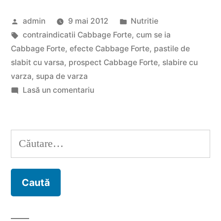
prospect”
Publicat
Publicat
admin
9 mai 2012
Nutritie
de
Etichete:
în
contraindicatii Cabbage Forte
,
cum se ia
Cabbage Forte
,
efecte Cabbage Forte
,
pastile de
slabit cu varsa
,
prospect Cabbage Forte
,
slabire cu
varza
,
supa de varza
la
Lasă un comentariu
Cabbage
Forte
prospect
Caută
după: