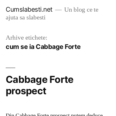
Sari
Cumslabesti.net
Un blog ce te
la
ajuta sa slabesti
conținut
Arhive etichete:
cum se ia Cabbage Forte
Cabbage Forte
prospect
Din Cabbage Forte prospect putem deduce