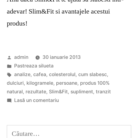
adevar! Slim&Fit si avantajele acestui
produs!
Publicat
admin
30 ianuarie 2013
de
Publicat
Pastreaza silueta
în
Etichete:
analize
,
cafea
,
colesterolul
,
cum slabesc
,
dulciuri
,
kilogramele
,
persoane
,
produs 100%
natural
,
rezultate
,
Slim&Fit
,
supliment
,
tranzit
la
Lasă un comentariu
Slim&Fit
ajuta
sa
Caută
slabesti?