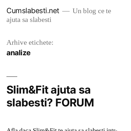
Sari
Cumslabesti.net
Un blog ce te
la
ajuta sa slabesti
conținut
Arhive etichete:
analize
Slim&Fit ajuta sa
slabesti? FORUM
Afla daca Slim&Fit te ajuta sa slabesti intr-