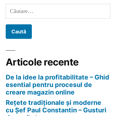
Laon
Caută
efecte
după:
secundare
/
efecte
benefice
in
slabirea
Articole recente
sanatoasa
De la idee la profitabilitate – Ghid
esential pentru procesul de
creare magazin online
Rețete tradiționale și moderne
cu Șef Paul Constantin – Gusturi