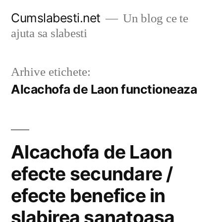
Sari
Cumslabesti.net
Un blog ce te
la
ajuta sa slabesti
conținut
Arhive etichete:
Alcachofa de Laon functioneaza
Alcachofa de Laon
efecte secundare /
efecte benefice in
slabirea sanatoasa