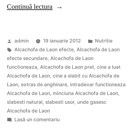
„Alcachofa
Continuă lectura
de
Laon
Publicat
Publicat
admin
19 ianuarie 2012
Nutritie
efecte
de
Etichete:
în
Alcachofa de Laon efecte
,
Alcachofa de Laon
secundare
efecte secundare
,
Alcachofa de Laon
/
functioneaza
,
Alcachofa de Laon pret
,
cine a luat
Alcachofa de Laon
,
cine a slabit cu Alcachofa de
efecte
Laon
,
extras de anghinare
,
intradevar functioneaza
benefice
Alcachofa de Laon
,
minciuna Alcachofa de Laon
,
slabesti natural
,
slabesti usor
,
unde gasesc
in
Alcachofa de Laon
slabirea
la
Lasă un comentariu
sanatoasa”
Alcachofa
de