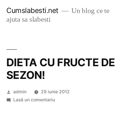
Sari
Cumslabesti.net
Un blog ce te
la
ajuta sa slabesti
conținut
DIETA CU FRUCTE DE
SEZON!
Publicat
admin
29 iunie 2012
de
la
Lasă un comentariu
DIETA
CU
FRUCTE