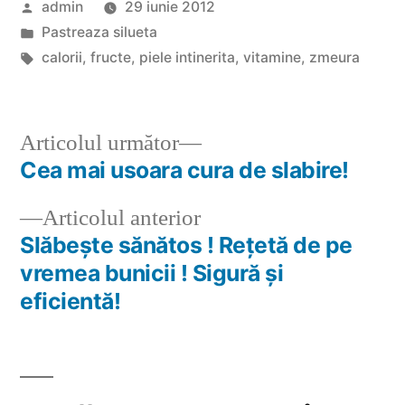
Publicat
admin
29 iunie 2012
de
Publicat
Pastreaza silueta
în
Etichete:
calorii
,
fructe
,
piele intinerita
,
vitamine
,
zmeura
Articolul
Articolul următor
următor:
Cea mai usoara cura de slabire!
Navigare
Articolul
Articolul anterior
în
anterior:
Slăbeşte sănătos ! Reţetă de pe
articole
vremea bunicii ! Sigură şi
eficientă!