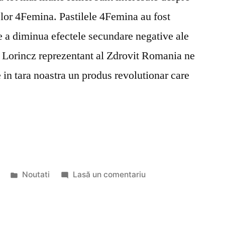
elor 4Femina. Pastilele 4Femina au fost
de a diminua efectele secundare negative ale
la Lorincz reprezentant al Zdrovit Romania ne
 in tara noastra un produs revolutionar care
Publicat
la
Noutati
Lasă un comentariu
în
Pareri
si
continut