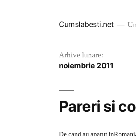
Sari
la
Cumslabesti.net
Un 
conținut
Arhive lunare:
noiembrie 2011
Pareri si 
De cand au aparut inRomania 