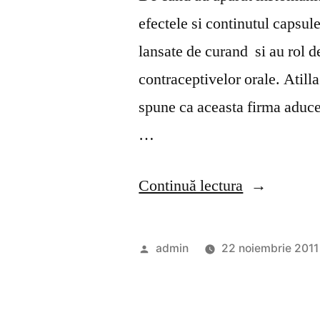
efectele si continutul capsul
lansate de curand si au rol 
contraceptivelor orale. Atil
spune ca aceasta firma aduce
…
„Pareri
Continuă lectura
si
continut
Publicat
admin
22 noiembrie 2011
4Femina”
de