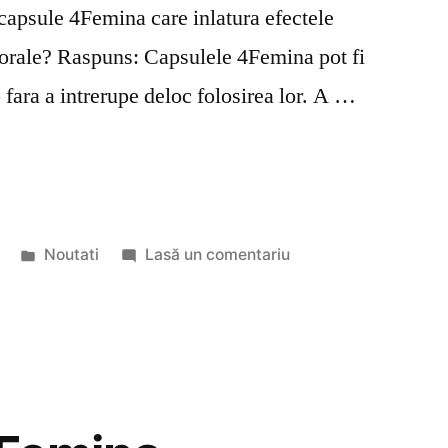
capsule 4Femina care inlatura efectele
 orale? Raspuns: Capsulele 4Femina pot fi
 fara a intrerupe deloc folosirea lor. A …
Publicat
la
Noutati
Lasă un comentariu
în
Intrebari
si
raspunsuri
despre
4Femina