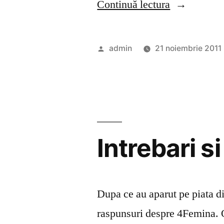
„Capsulele
Continuă lectura
4Femina”
Publicat
admin
21 noiembrie 2011
de
Intrebari 
Dupa ce au aparut pe piata d
raspunsuri despre 4Femina. O