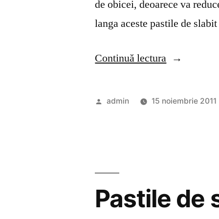
de obicei, deoarece va reduce
langa aceste pastile de slabi
„Pastila
Continuă lectura
de
slabit
Publicat
admin
15 noiembrie 2011
Slim&Fit”
de
Pastile de 