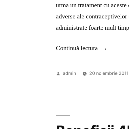
urma un tratament cu aceste 
adverse ale contraceptivelor
administrate foarte mult timp
„Intrebari
Continuă lectura
si
raspunsuri
Publicat
admin
20 noiembrie 2011
despre
de
4Femina”