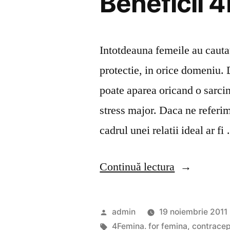
Beneficii 
Intotdeauna femeile au cautat
protectie, in orice domeniu. 
poate aparea oricand o sarci
stress major. Daca ne referi
cadrul unei relatii ideal ar fi
„Beneficii
Continuă lectura
4Femina”
Publicat
admin
19 noiembrie 2011
de
Etichete:
4Femina. for femina
,
contracep