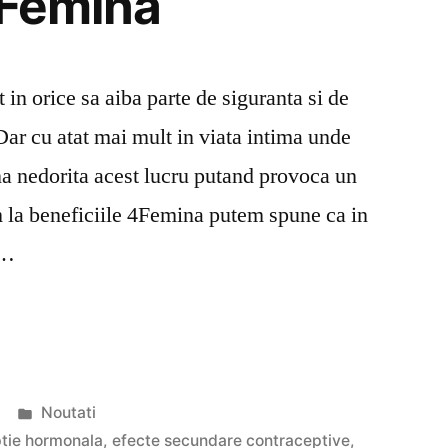
4Femina
 in orice sa aiba parte de siguranta si de
Dar cu atat mai mult in viata intima unde
na nedorita acest lucru putand provoca un
m la beneficiile 4Femina putem spune ca in
 …
Publicat
Noutati
în
tie hormonala
,
efecte secundare contraceptive
,