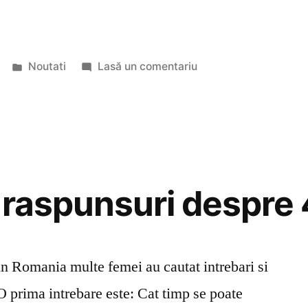
Publicat
la
Noutati
Lasă un comentariu
în
Capsulele
4Femina
si raspunsuri despr
in Romania multe femei au cautat intrebari si
 prima intrebare este: Cat timp se poate