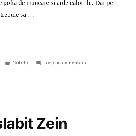
 pofta de mancare si arde caloriile. Dar pe
t trebuie sa …
Publicat
la
Nutritie
Lasă un comentariu
în
Pastila
de
slabit
Slim&Fit
slabit Zein