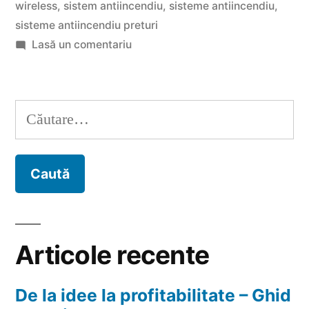
wireless”
wireless
,
sistem antiincendiu
,
sisteme antiincendiu
,
sisteme antiincendiu preturi
la
Lasă un comentariu
Avantajele
unui
detector
Caută
de
după:
fum
wireless
Articole recente
De la idee la profitabilitate – Ghid