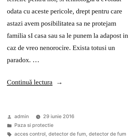
odata cu aceste pericole, drept pentru care
astazi avem posibilitatea sa ne protejam
familia sI casa sau sa le punem la adapost in
caz de vreo nenorocire. Exista totusi un
paradox. …
„Avantajele
Continuă lectura
unui
detector
Publicat
admin
29 iunie 2016
de
de
Publicat
Paza si protectie
fum
în
Etichete:
acces control
,
detector de fum
,
detector de fum