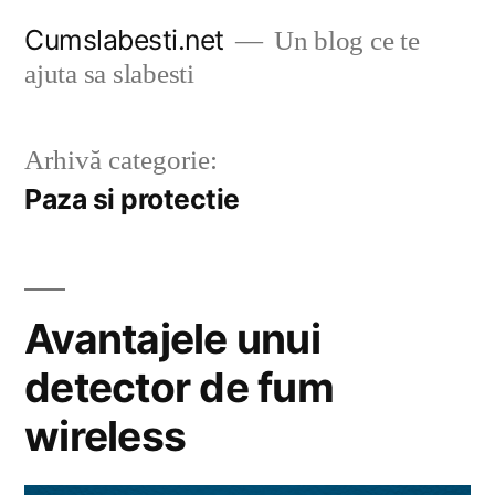
Sari
Cumslabesti.net
Un blog ce te
la
ajuta sa slabesti
conținut
Arhivă categorie:
Paza si protectie
Avantajele unui
detector de fum
wireless