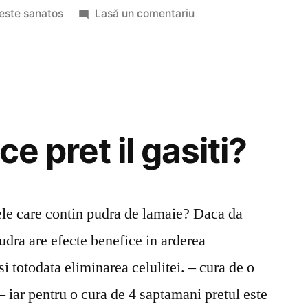
în
la
este sanatos
Lasă un comentariu
SCAPA
DE
CELULITA
!
 ce pret il gasiti?
lele care contin pudra de lamaie? Daca da
udra are efecte benefice in arderea
si totodata eliminarea celulitei. – cura de o
– iar pentru o cura de 4 saptamani pretul este