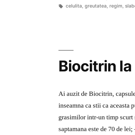
!”
de
Etichete:
celulita
,
greutatea
,
regim
,
slab
Biocitrin la
Ai auzit de Biocitrin, capsu
inseamna ca stii ca aceasta p
grasimilor intr-un timp scurt 
saptamana este de 70 de lei; 