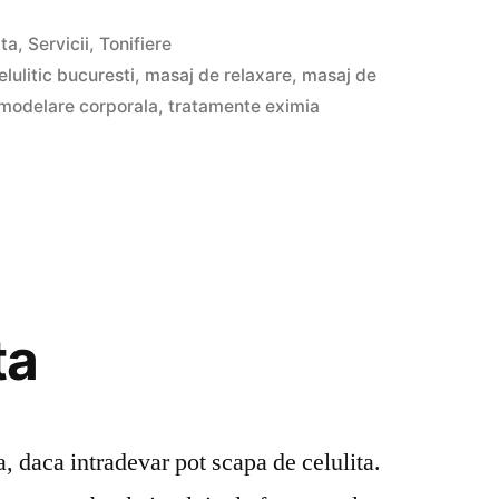
ita
,
Servicii
,
Tonifiere
lulitic bucuresti
,
masaj de relaxare
,
masaj de
modelare corporala
,
tratamente eximia
ta
, daca intradevar pot scapa de celulita.