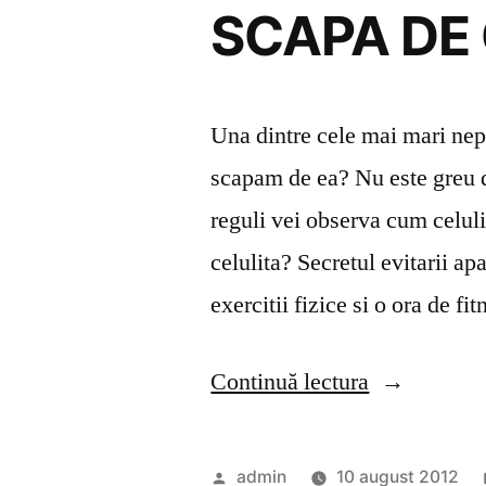
SCAPA DE 
Una dintre cele mai mari nepl
scapam de ea? Nu este greu d
reguli vei observa cum celuli
celulita? Secretul evitarii apa
exercitii fizice si o ora de f
„SCAPA
Continuă lectura
DE
CELULITA
Publicat
admin
10 august 2012