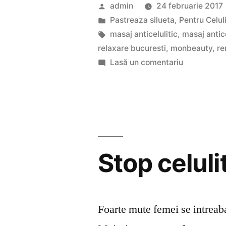
beneficiile
Publicat
admin
24 februarie 2017
unui
de
Publicat
Pastreaza silueta
,
Pentru Celul
în
Etichete:
masaj anticelulitic
,
masaj antice
masaj
relaxare bucuresti
,
monbeauty
,
re
de
la
Lasă un comentariu
Care
relaxare?”
sunt
beneficiile
unui
masaj
de
Stop celuli
relaxare?
Foarte mute femei se intreaba