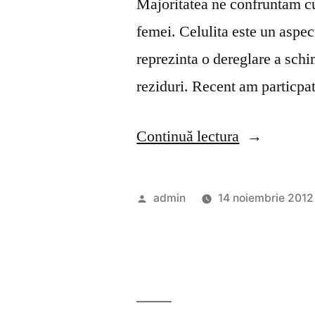
Majoritatea ne confruntam cu 
femei. Celulita este un aspect
reprezinta o dereglare a schi
reziduri. Recent am particpat
„Stop
Continuă lectura
celulita”
Publicat
admin
14 noiembrie 2012
de