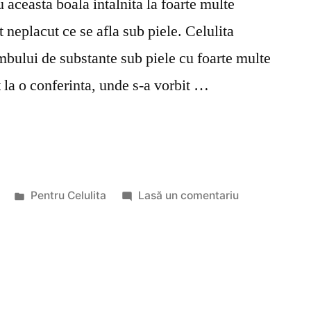
aceasta boala intalnita la foarte multe
 neplacut ce se afla sub piele. Celulita
mbului de substante sub piele cu foarte multe
 la o conferinta, unde s-a vorbit …
Publicat
la
Pentru Celulita
Lasă un comentariu
în
Stop
celulita