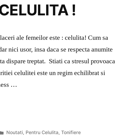
CELULITA !
aceri ale femeilor este : celulita! Cum sa
ar nici usor, insa daca se respecta anumite
ta dispare treptat. Stiati ca stresul provoaca
ritiei celulitei este un regim echilibrat si
itness …
Publicat
Noutati
,
Pentru Celulita
,
Tonifiere