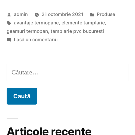
importanta
Publicat
Publicat
admin
21 octombrie 2021
Produse
este
de
Etichete:
în
avantaje termopane
,
elemente tamplarie
,
tamplaria
geamuri termopan
,
tamplarie pvc bucuresti
PVC
la
Lasă un comentariu
Cat
Bucuresti?”
de
importanta
Caută
este
după:
tamplaria
PVC
Bucuresti?
Articole recente