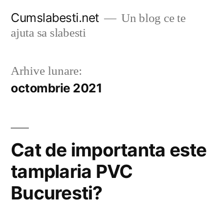
Sari
Cumslabesti.net
Un blog ce te
la
ajuta sa slabesti
conținut
Arhive lunare:
octombrie 2021
Cat de importanta este
tamplaria PVC
Bucuresti?