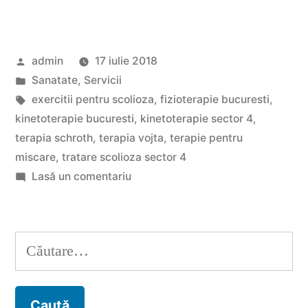
se
realizeaza
Publicat
admin
17 iulie 2018
terapia
de
Publicat
Sanatate
,
Servicii
Schroth?”
în
Etichete:
exercitii pentru scolioza
,
fizioterapie bucuresti
,
kinetoterapie bucuresti
,
kinetoterapie sector 4
,
terapia schroth
,
terapia vojta
,
terapie pentru
miscare
,
tratare scolioza sector 4
la
Lasă un comentariu
Cum
se
realizeaza
Caută
terapia
după:
Schroth?