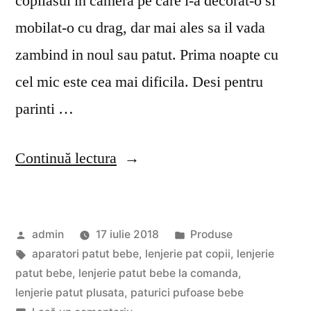
copilasul in camera pe care i-a decorat-o si
mobilat-o cu drag, dar mai ales sa il vada
zambind in noul sau patut. Prima noapte cu
cel mic este cea mai dificila. Desi pentru
parinti …
„Lenjeria
Continuă lectura
de
patut
Publicat
Publicat
admin
17 iulie 2018
Produse
plusata
de
Etichete:
în
aparatori patut bebe
,
lenjerie pat copii
,
lenjerie
–
patut bebe
,
lenjerie patut bebe la comanda
,
ce
lenjerie patut plusata
,
paturici pufoase bebe