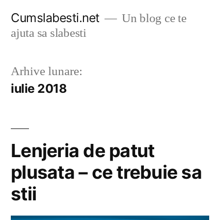
Sari
Cumslabesti.net
Un blog ce te
la
ajuta sa slabesti
conținut
Arhive lunare:
iulie 2018
Lenjeria de patut
plusata – ce trebuie sa
stii