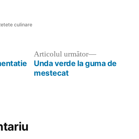
ublicat
etete culinare
n
olul
Articolul
Articolul următor
ior:
următor:
mentatie
Unda verde la guma de
mestecat
tariu