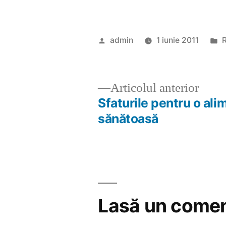
Publicat
P
admin
1 iunie 2011
R
de
î
Artic
Articolul anterior
anter
Sfaturile pentru o ali
Navigare
sănătoasă
în
articole
Lasă un comen