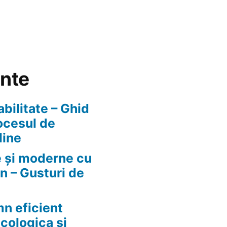
ente
abilitate – Ghid
ocesul de
line
e și moderne cu
n – Gusturi de
n eficient
ecologica si