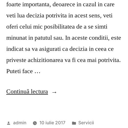
foarte importanta, deoarece in cazul in care
veti lua decizia potrivita in acest sens, veti
oferi celui mic posibilitatea de a se simti
minunat in patutul sau. In aceste conditii, este
indicat sa va asigurati ca decizia in ceea ce
priveste achizitionarea va fi cea mai potrivita.
Puteti face …
„Tipuri
Continuă lectura
de
patucuri
Publicat
Publicat
admin
10 iulie 2017
Servicii
pentru