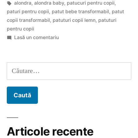
de
Etichete:
în
alondra
,
alondra baby
,
patucuri pentru copii
,
copii”
paturi pentru copii
,
patut bebe transformabil
,
patut
copii transformabil
,
patuturi copii lemn
,
patuturi
pentru copii
la
Lasă un comentariu
Tipuri
de
patucuri
Caută
pentru
după:
copii
Articole recente