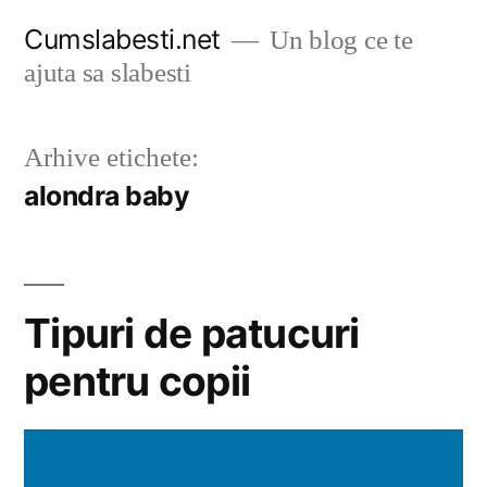
Sari
Cumslabesti.net
Un blog ce te
la
ajuta sa slabesti
conținut
Arhive etichete:
alondra baby
Tipuri de patucuri
pentru copii