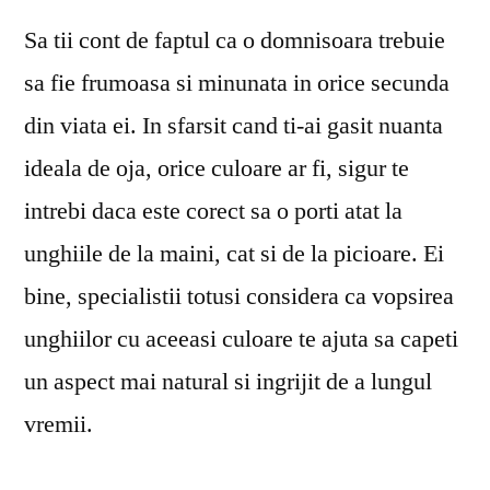
salon
Sa tii cont de faptul ca o domnisoara trebuie
de
manichiura-
sa fie frumoasa si minunata in orice secunda
pedichiura
din viata ei. In sfarsit cand ti-ai gasit nuanta
in
sector
ideala de oja, orice culoare ar fi, sigur te
2
intrebi daca este corect sa o porti atat la
este
unghiile de la maini, cat si de la picioare. Ei
solutia
ideala
bine, specialistii totusi considera ca vopsirea
pentru
unghiilor cu aceeasi culoare te ajuta sa capeti
fiecare
femeie!
un aspect mai natural si ingrijit de a lungul
vremii.