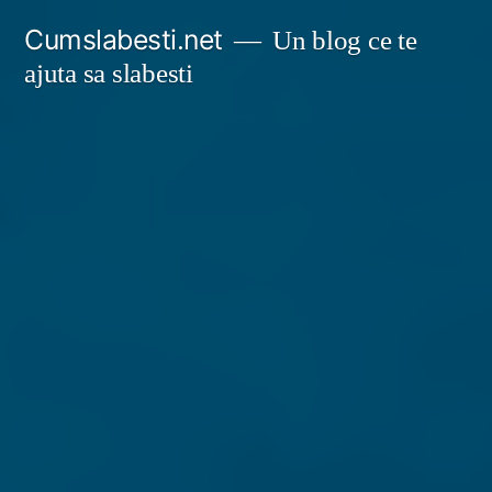
Sari
Cumslabesti.net
Un blog ce te
la
ajuta sa slabesti
conținut