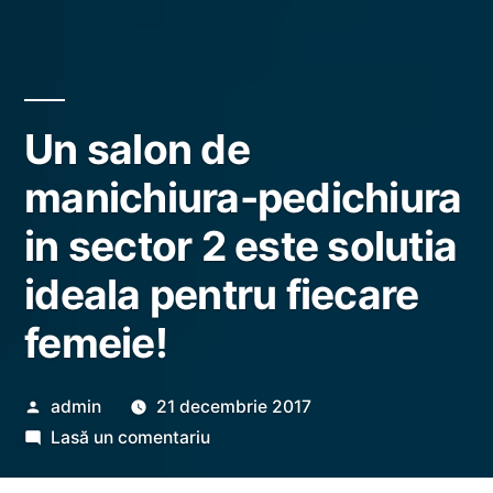
Un salon de
manichiura-pedichiura
in sector 2 este solutia
ideala pentru fiecare
femeie!
Publicat
admin
21 decembrie 2017
de
la
Lasă un comentariu
Un