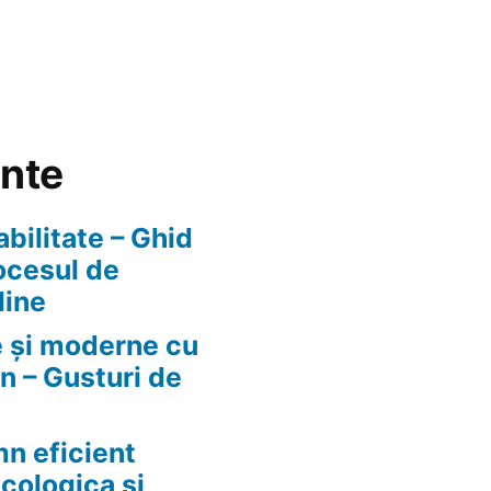
ente
abilitate – Ghid
ocesul de
line
e și moderne cu
n – Gusturi de
n eficient
ecologica si