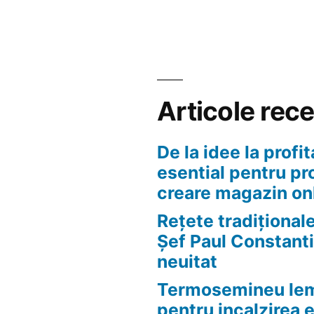
Articole rec
De la idee la profit
esential pentru pr
creare magazin on
Rețete tradițional
Șef Paul Constanti
neuitat
Termosemineu lem
pentru incalzirea 