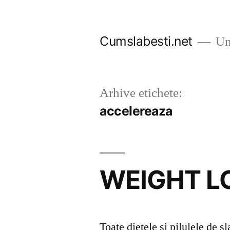
Sari
la
Cumslabesti.net
Un 
conținut
Arhive etichete:
accelereaza
WEIGHT L
Toate dietele si pilulele de sl