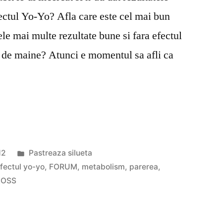
efectul Yo-Yo? Afla care este cel mai bun
ele mai multe rezultate bune si fara efectul
r de maine? Atunci e momentul sa afli ca
Publicat
12
Pastreaza silueta
în
fectul yo-yo
,
FORUM
,
metabolism
,
parerea
,
LOSS