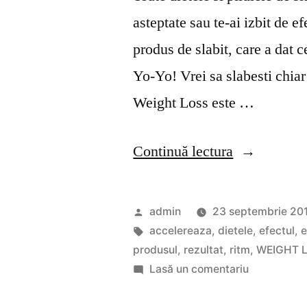
asteptate sau te-ai izbit de 
produs de slabit, care a dat c
Yo-Yo! Vrei sa slabesti chia
Weight Loss este …
„WEIGHT
Continuă lectura
LOSS
-
Publicat
admin
23 septembrie 20
FORUM”
de
Etichete:
accelereaza
,
dietele
,
efectul
,
e
produsul
,
rezultat
,
ritm
,
WEIGHT 
la
Lasă un comentariu
WEIGHT
LOSS