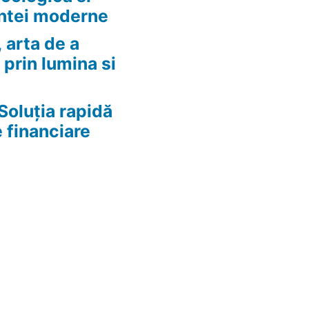
ntei moderne
 arta de a
 prin lumina si
Soluția rapidă
e financiare